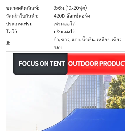
ขนาดผลิตภัณฑ์:
3x6ม.(10x20ฟุต)
วัสดุผ้าใบกันน้ำ:
420D อ๊อกซ์ฟอร์ด
ประเภทเฟรม:
เฟรมออโต้
โลโก้:
ปรับแต่งได้
ดำ, ขาว, แดง, น้ำเงิน, เหลือง, เขียว
สี:
ฯลฯ