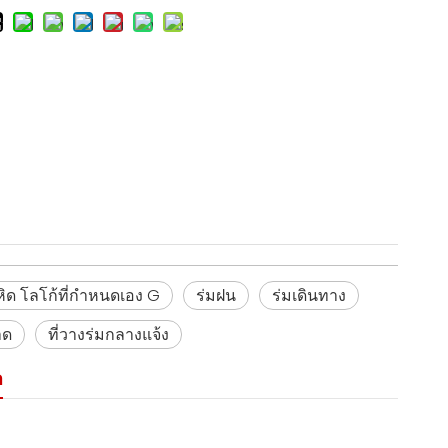
หิด โลโก้ที่กำหนดเอง G
ร่มฝน
ร่มเดินทาง
าด
ที่วางร่มกลางแจ้ง
า