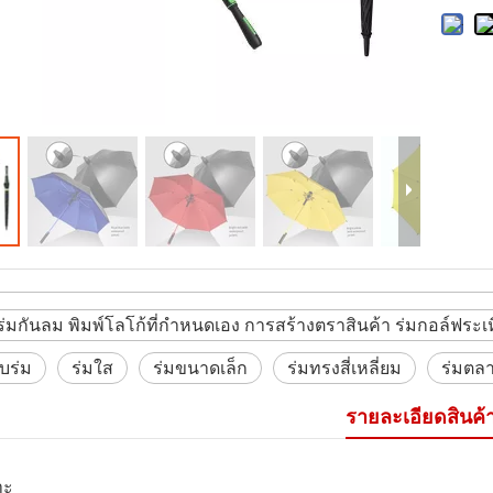
ร่มกันลม พิมพ์โลโก้ที่กำหนดเอง การสร้างตราสินค้า ร่มกอล์ฟระเ
บร่ม
ร่มใส
ร่มขนาดเล็ก
ร่มทรงสี่เหลี่ยม
ร่มตล
รายละเอียดสินค้
าะ