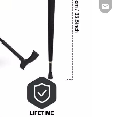
อีเมล